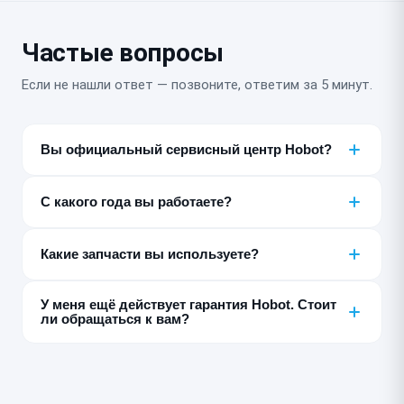
Частые вопросы
Если не нашли ответ — позвоните, ответим за 5 минут.
Вы официальный сервисный центр Hobot?
Нет, мы независимый постгарантийный сервис и не
связаны с Hobot официально. Ремонтируем технику
С какого года вы работаете?
вне заводской гарантии и даём собственную
С 2016 года, специализируемся на ремонте техники
гарантию на свою работу.
Hobot.
Какие запчасти вы используете?
Оригинальные, если можем их получить как
У меня ещё действует гарантия Hobot. Стоит
независимая мастерская, либо качественные
ли обращаться к вам?
совместимые аналоги. Всегда предупреждаем о
выборе до начала ремонта.
Если поломка похожа на заводской брак — сначала
обратитесь в авторизованный сервисный центр, это
может быть бесплатно. Мы честно скажем об этом на